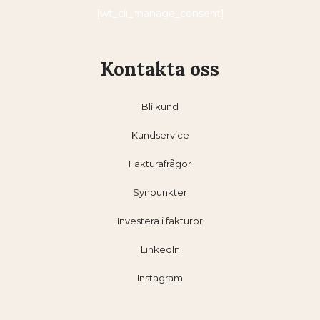
[wt_cli_manage_consent]
Kontakta oss
Bli kund
Kundservice
Fakturafrågor
Synpunkter
Investera i fakturor
LinkedIn
Instagram