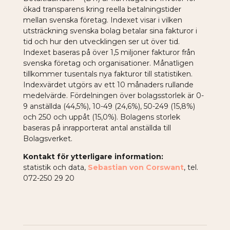
ökad transparens kring reella betalningstider
mellan svenska företag. Indexet visar i vilken
utsträckning svenska bolag betalar sina fakturor i
tid och hur den utvecklingen ser ut över tid.
Indexet baseras på över 1,5 miljoner fakturor från
svenska företag och organisationer. Månatligen
tillkommer tusentals nya fakturor till statistiken.
Indexvärdet utgörs av ett 10 månaders rullande
medelvärde. Fördelningen över bolagsstorlek är 0-
9 anställda (44,5%), 10-49 (24,6%), 50-249 (15,8%)
och 250 och uppåt (15,0%). Bolagens storlek
baseras på inrapporterat antal anställda till
Bolagsverket.
Kontakt för ytterligare information:
statistik och data,
Sebastian von Corswant
, tel.
072-250 29 20